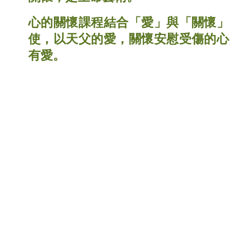
心的關懷課程結合「愛」與「關懷」
使，以天父的愛，關懷安慰受傷的心
有愛。
電話：2338 9694
基督教樂城院牧事工
傳真：2338 9644
九龍九龍城聯合道154號聯合大樓一
電郵：
heartfelt@lfkc.org.hk