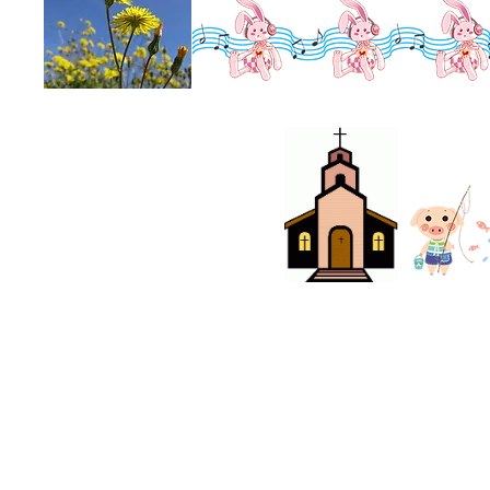
電話：2338 9694
基督教樂城院牧事工
傳真：2338 9644
九龍九龍城聯合道154號聯合大樓一
電郵：
heartfelt@lfkc.org.hk