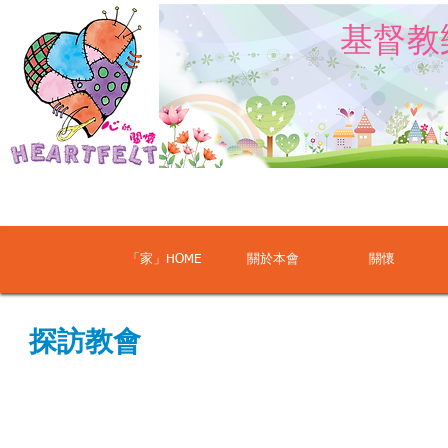
​基督
「家」HOME
關於本會
關懷
探訪教會
基督教九龍城潮人生命堂
中國基督教播道會恩泉
吳
馮
振
志