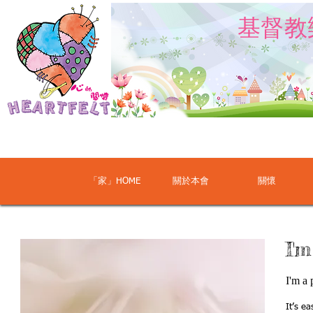
​基督
「家」HOME
關於本會
關懷
I'm
I'm a 
It’s ea