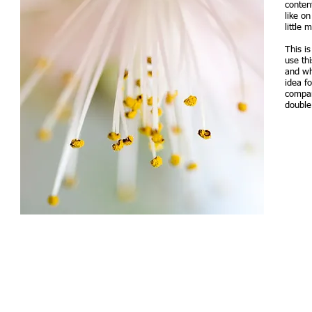
conten
like on
little 
This i
use th
and wh
idea f
compan
double
電話：2338 9694
基督教樂城院牧事工
傳真：2338 9644
九龍九龍城聯合道154號聯合大樓一
電郵：
heartfelt@lfkc.org.hk